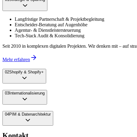
Langfristige Partnerschaft & Projektbegleitung
Entscheider-Beratung auf Augenhöhe
Agentur- & Dienstleistersteuerung
Tech-Stack Audit & Konsolidierung
Seit 2010 in komplexen digitalen Projekten. Wir denken mit – auf st
Mehr erfahren
0
2
Shopify & Shopify+
0
3
Internationalisierung
0
4
PIM & Datenarchitektur
Kontakt