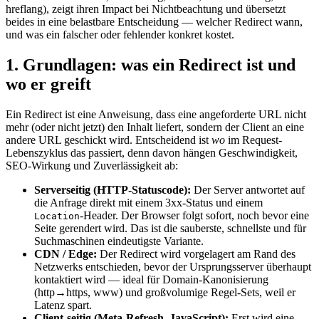
hreflang), zeigt ihren Impact bei Nichtbeachtung und übersetzt
beides in eine belastbare Entscheidung — welcher Redirect wann,
und was ein falscher oder fehlender konkret kostet.
1. Grundlagen: was ein Redirect ist und
wo er greift
Ein Redirect ist eine Anweisung, dass eine angeforderte URL nicht
mehr (oder nicht jetzt) den Inhalt liefert, sondern der Client an eine
andere URL geschickt wird. Entscheidend ist
wo
im Request-
Lebenszyklus das passiert, denn davon hängen Geschwindigkeit,
SEO-Wirkung und Zuverlässigkeit ab:
Serverseitig (HTTP-Statuscode):
Der Server antwortet auf
die Anfrage direkt mit einem 3xx-Status und einem
-Header. Der Browser folgt sofort, noch bevor eine
Location
Seite gerendert wird. Das ist die sauberste, schnellste und für
Suchmaschinen eindeutigste Variante.
CDN / Edge:
Der Redirect wird vorgelagert am Rand des
Netzwerks entschieden, bevor der Ursprungsserver überhaupt
kontaktiert wird — ideal für Domain-Kanonisierung
(http→https, www) und großvolumige Regel-Sets, weil er
Latenz spart.
Client-seitig (Meta-Refresh, JavaScript):
Erst wird eine