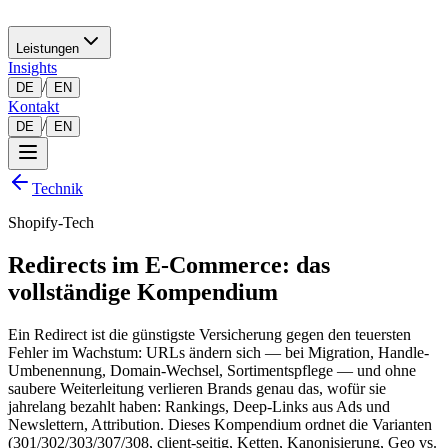
Leistungen
Insights
/
DE
EN
Kontakt
/
DE
EN
Technik
Shopify-Tech
Redirects im E-Commerce: das
vollständige Kompendium
Ein Redirect ist die günstigste Versicherung gegen den teuersten
Fehler im Wachstum: URLs ändern sich — bei Migration, Handle-
Umbenennung, Domain-Wechsel, Sortimentspflege — und ohne
saubere Weiterleitung verlieren Brands genau das, wofür sie
jahrelang bezahlt haben: Rankings, Deep-Links aus Ads und
Newslettern, Attribution. Dieses Kompendium ordnet die Varianten
(301/302/303/307/308, client-seitig, Ketten, Kanonisierung, Geo vs.