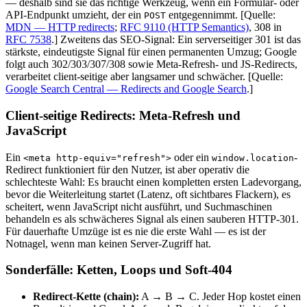
— deshalb sind sie das richtige Werkzeug, wenn ein Formular- oder
API-Endpunkt umzieht, der ein
entgegennimmt.
[Quelle:
POST
MDN — HTTP redirects
;
RFC 9110 (HTTP Semantics)
,
308 in
RFC 7538
.]
Zweitens das SEO-Signal: Ein serverseitiger 301 ist das
stärkste, eindeutigste Signal für einen permanenten Umzug; Google
folgt auch 302/303/307/308 sowie Meta-Refresh- und JS-Redirects,
verarbeitet client-seitige aber langsamer und schwächer.
[Quelle:
Google Search Central — Redirects and Google Search
.]
Client-seitige Redirects: Meta-Refresh und
JavaScript
Ein
oder ein
-
<meta http-equiv="refresh">
window.location
Redirect funktioniert für den Nutzer, ist aber operativ die
schlechteste Wahl: Es braucht einen kompletten ersten Ladevorgang,
bevor die Weiterleitung startet (Latenz, oft sichtbares Flackern), es
scheitert, wenn JavaScript nicht ausführt, und Suchmaschinen
behandeln es als schwächeres Signal als einen sauberen HTTP-301.
Für dauerhafte Umzüge ist es nie die erste Wahl — es ist der
Notnagel, wenn man keinen Server-Zugriff hat.
Sonderfälle: Ketten, Loops und Soft-404
Redirect-Kette (chain):
A → B → C. Jeder Hop kostet einen