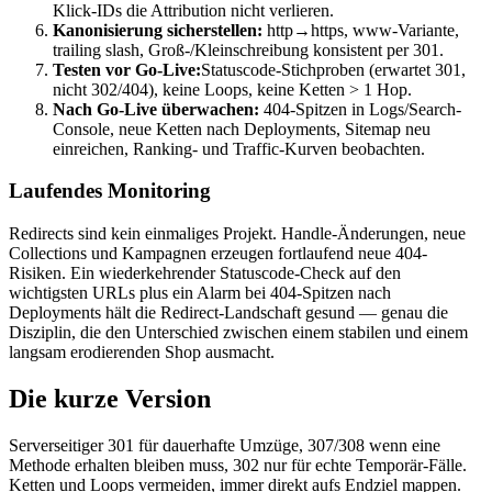
Klick-IDs die Attribution nicht verlieren.
Kanonisierung sicherstellen:
http→https, www-Variante,
trailing slash, Groß-/Kleinschreibung konsistent per 301.
Testen vor Go-Live:
Statuscode-Stichproben (erwartet 301,
nicht 302/404), keine Loops, keine Ketten > 1 Hop.
Nach Go-Live überwachen:
404-Spitzen in Logs/Search-
Console, neue Ketten nach Deployments, Sitemap neu
einreichen, Ranking- und Traffic-Kurven beobachten.
Laufendes Monitoring
Redirects sind kein einmaliges Projekt. Handle-Änderungen, neue
Collections und Kampagnen erzeugen fortlaufend neue 404-
Risiken. Ein wiederkehrender Statuscode-Check auf den
wichtigsten URLs plus ein Alarm bei 404-Spitzen nach
Deployments hält die Redirect-Landschaft gesund — genau die
Disziplin, die den Unterschied zwischen einem stabilen und einem
langsam erodierenden Shop ausmacht.
Die kurze Version
Serverseitiger 301 für dauerhafte Umzüge, 307/308 wenn eine
Methode erhalten bleiben muss, 302 nur für echte Temporär-Fälle.
Ketten und Loops vermeiden, immer direkt aufs Endziel mappen.