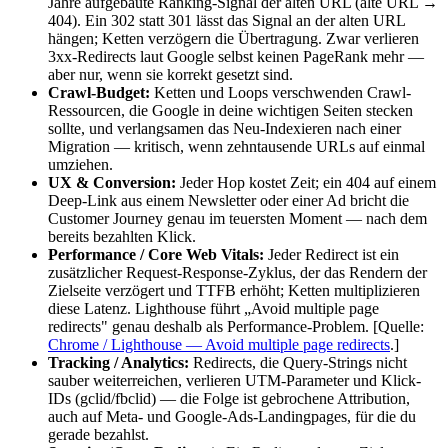
Jahre aufgebaute Ranking-Signal der alten URL (alte URL →
404). Ein 302 statt 301 lässt das Signal an der alten URL
hängen; Ketten verzögern die Übertragung. Zwar verlieren
3xx-Redirects laut Google selbst keinen PageRank mehr —
aber nur, wenn sie korrekt gesetzt sind.
Crawl-Budget:
Ketten und Loops verschwenden Crawl-
Ressourcen, die Google in deine wichtigen Seiten stecken
sollte, und verlangsamen das Neu-Indexieren nach einer
Migration — kritisch, wenn zehntausende URLs auf einmal
umziehen.
UX & Conversion:
Jeder Hop kostet Zeit; ein 404 auf einem
Deep-Link aus einem Newsletter oder einer Ad bricht die
Customer Journey genau im teuersten Moment — nach dem
bereits bezahlten Klick.
Performance / Core Web Vitals:
Jeder Redirect ist ein
zusätzlicher Request-Response-Zyklus, der das Rendern der
Zielseite verzögert und TTFB erhöht; Ketten multiplizieren
diese Latenz. Lighthouse führt „Avoid multiple page
redirects" genau deshalb als Performance-Problem.
[Quelle:
Chrome / Lighthouse — Avoid multiple page redirects
.]
Tracking / Analytics:
Redirects, die Query-Strings nicht
sauber weiterreichen, verlieren UTM-Parameter und Klick-
IDs (gclid/fbclid) — die Folge ist gebrochene Attribution,
auch auf Meta- und Google-Ads-Landingpages, für die du
gerade bezahlst.