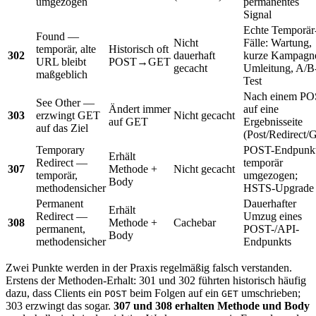
umgezogen
permanentes
Signal
Echte Temporär
Found —
Nicht
Fälle: Wartung,
temporär, alte
Historisch oft
302
dauerhaft
kurze Kampagn
URL bleibt
POST→GET
gecacht
Umleitung, A/B
maßgeblich
Test
Nach einem P
See Other —
Ändert immer
auf eine
303
erzwingt GET
Nicht gecacht
auf GET
Ergebnisseite
auf das Ziel
(Post/Redirect/G
Temporary
POST-Endpunk
Erhält
Redirect —
temporär
307
Methode +
Nicht gecacht
temporär,
umgezogen;
Body
methodensicher
HSTS-Upgrade
Permanent
Dauerhafter
Erhält
Redirect —
Umzug eines
308
Methode +
Cachebar
permanent,
POST-/API-
Body
methodensicher
Endpunkts
Zwei Punkte werden in der Praxis regelmäßig falsch verstanden.
Erstens der Methoden-Erhalt: 301 und 302 führten historisch häufig
dazu, dass Clients ein
beim Folgen auf ein
umschrieben;
POST
GET
303 erzwingt das sogar.
307 und 308 erhalten Methode und Body