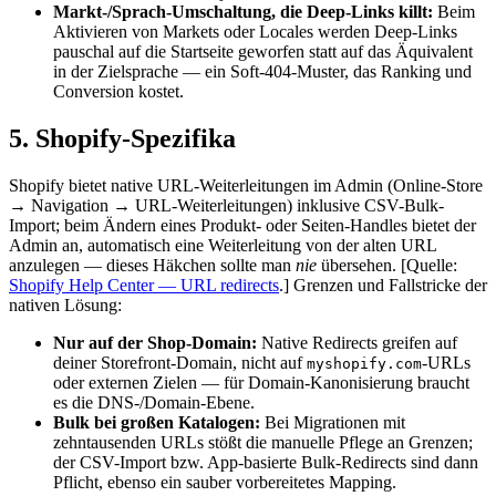
Markt-/Sprach-Umschaltung, die Deep-Links killt:
Beim
Aktivieren von Markets oder Locales werden Deep-Links
pauschal auf die Startseite geworfen statt auf das Äquivalent
in der Zielsprache — ein Soft-404-Muster, das Ranking und
Conversion kostet.
5. Shopify-Spezifika
Shopify bietet native URL-Weiterleitungen im Admin (Online-Store
→ Navigation → URL-Weiterleitungen) inklusive CSV-Bulk-
Import; beim Ändern eines Produkt- oder Seiten-Handles bietet der
Admin an, automatisch eine Weiterleitung von der alten URL
anzulegen — dieses Häkchen sollte man
nie
übersehen.
[Quelle:
Shopify Help Center — URL redirects
.]
Grenzen und Fallstricke der
nativen Lösung:
Nur auf der Shop-Domain:
Native Redirects greifen auf
deiner Storefront-Domain, nicht auf
-URLs
myshopify.com
oder externen Zielen — für Domain-Kanonisierung braucht
es die DNS-/Domain-Ebene.
Bulk bei großen Katalogen:
Bei Migrationen mit
zehntausenden URLs stößt die manuelle Pflege an Grenzen;
der CSV-Import bzw. App-basierte Bulk-Redirects sind dann
Pflicht, ebenso ein sauber vorbereitetes Mapping.