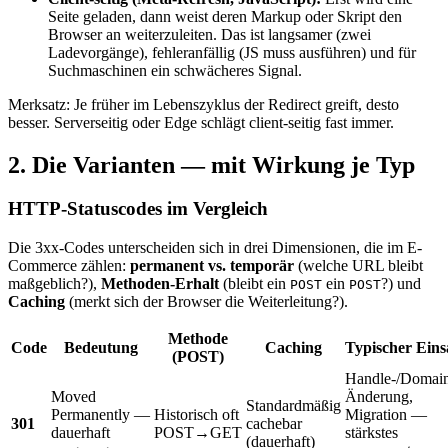
Seite geladen, dann weist deren Markup oder Skript den
Browser an weiterzuleiten. Das ist langsamer (zwei
Ladevorgänge), fehleranfällig (JS muss ausführen) und für
Suchmaschinen ein schwächeres Signal.
Merksatz: Je früher im Lebenszyklus der Redirect greift, desto
besser. Serverseitig oder Edge schlägt client-seitig fast immer.
2. Die Varianten — mit Wirkung je Typ
HTTP-Statuscodes im Vergleich
Die 3xx-Codes unterscheiden sich in drei Dimensionen, die im E-
Commerce zählen:
permanent vs. temporär
(welche URL bleibt
maßgeblich?),
Methoden-Erhalt
(bleibt ein
ein
?) und
POST
POST
Caching
(merkt sich der Browser die Weiterleitung?).
Methode
Code
Bedeutung
Caching
Typischer Eins
(POST)
Handle-/Domai
Moved
Änderung,
Standardmäßig
Permanently —
Historisch oft
Migration —
301
cachebar
dauerhaft
POST→GET
stärkstes
(dauerhaft)