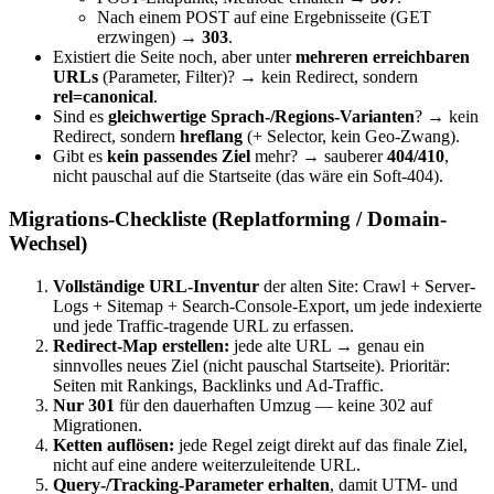
Nach einem POST auf eine Ergebnisseite (GET
erzwingen) →
303
.
Existiert die Seite noch, aber unter
mehreren erreichbaren
URLs
(Parameter, Filter)? → kein Redirect, sondern
rel=canonical
.
Sind es
gleichwertige Sprach-/Regions-Varianten
? → kein
Redirect, sondern
hreflang
(+ Selector, kein Geo-Zwang).
Gibt es
kein passendes Ziel
mehr? → sauberer
404/410
,
nicht pauschal auf die Startseite (das wäre ein Soft-404).
Migrations-Checkliste (Replatforming / Domain-
Wechsel)
Vollständige URL-Inventur
der alten Site: Crawl + Server-
Logs + Sitemap + Search-Console-Export, um jede indexierte
und jede Traffic-tragende URL zu erfassen.
Redirect-Map erstellen:
jede alte URL → genau ein
sinnvolles neues Ziel (nicht pauschal Startseite). Prioritär:
Seiten mit Rankings, Backlinks und Ad-Traffic.
Nur 301
für den dauerhaften Umzug — keine 302 auf
Migrationen.
Ketten auflösen:
jede Regel zeigt direkt auf das finale Ziel,
nicht auf eine andere weiterzuleitende URL.
Query-/Tracking-Parameter erhalten
, damit UTM- und