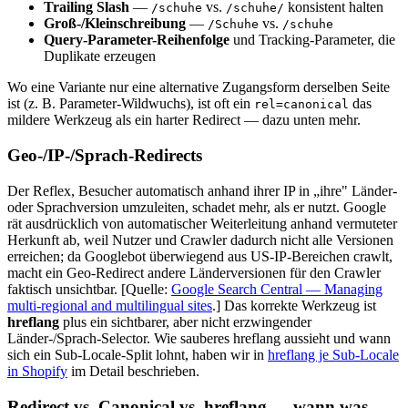
Trailing Slash
—
vs.
konsistent halten
/schuhe
/schuhe/
Groß-/Kleinschreibung
—
vs.
/Schuhe
/schuhe
Query-Parameter-Reihenfolge
und Tracking-Parameter, die
Duplikate erzeugen
Wo eine Variante nur eine alternative Zugangsform derselben Seite
ist (z. B. Parameter-Wildwuchs), ist oft ein
das
rel=canonical
mildere Werkzeug als ein harter Redirect — dazu unten mehr.
Geo-/IP-/Sprach-Redirects
Der Reflex, Besucher automatisch anhand ihrer IP in „ihre" Länder-
oder Sprachversion umzuleiten, schadet mehr, als er nutzt. Google
rät ausdrücklich von automatischer Weiterleitung anhand vermuteter
Herkunft ab, weil Nutzer und Crawler dadurch nicht alle Versionen
erreichen; da Googlebot überwiegend aus US-IP-Bereichen crawlt,
macht ein Geo-Redirect andere Länderversionen für den Crawler
faktisch unsichtbar.
[Quelle:
Google Search Central — Managing
multi-regional and multilingual sites
.]
Das korrekte Werkzeug ist
hreflang
plus ein sichtbarer, aber nicht erzwingender
Länder-/Sprach-Selector. Wie sauberes hreflang aussieht und wann
sich ein Sub-Locale-Split lohnt, haben wir in
hreflang je Sub-Locale
in Shopify
im Detail beschrieben.
Redirect vs. Canonical vs. hreflang — wann was