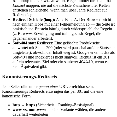
Roundtrip und Crawl-Aufwand. Regel: immer direkt auf das
Endziel
mappen, nie auf die nächste Zwischenstufe. Ketten
entstehen schleichend, wenn man über Jahre Redirect auf
Redirect legt.
Redirect-Schleife (loop):
A → B → A. Der Browser bricht
nach einigen Hops mit einer Fehlermeldung ab — die Seite ist
praktisch tot. Entsteht häufig durch widersprüchliche Regeln
(z. B. www-Erzwingung und trailing-slash-Regel, die
gegeneinander arbeiten).
Soft-404 statt Redirect:
Eine gelöschte Produktseite
antwortet mit Status 200 (oder wird pauschal auf die Startseite
umgeleitet), obwohl der Inhalt weg ist. Google erkennt das als
Soft-404 und indexiert es nicht sinnvoll. Richtig ist ein 301
auf ein relevantes Ziel oder ein sauberer 404/410, wenn es
kein Äquivalent gibt.
Kanonisierungs-Redirects
Jede Seite sollte unter
genau einer
URL erreichbar sein.
Kanonisierungs-Redirects erzwingen das per 301 auf die eine
kanonische Form:
http → https
(Sicherheit + Ranking-Basissignal)
www vs. non-www
— eine Variante wählen, die andere
dauerhaft weiterleiten