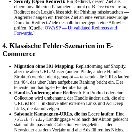
Security (Open Redirect):
Ein Redirect, dessen Ziel aus
einem unvalidierten Parameter stammt (z. B.
,
?return_url=
Redirect nach Login), lässt sich für Phishing missbrauchen —
Angreifer hängen ein fremdes Ziel an eine vertrauenswürdige
Domain. Redirect-Ziele deshalb immer gegen eine Allowlist
prüfen.
[Quelle:
OWASP — Unvalidated Redirects and
Forwards
.]
4. Klassische Fehler-Szenarien im E-
Commerce
Migration ohne 301-Mapping:
Replatforming auf Shopify,
aber die alten URL-Muster (andere Pfade, andere Handle-
Struktur) werden nicht gemappt — tausende alte URLs laufen
ins 404, das über Jahre aufgebaute Ranking bricht ein. Der
teuerste und häufigste Fehler überhaupt.
Handle-Änderung ohne Redirect:
Ein Produkt oder eine
Collection wird umbenannt, der Handle ändert sich, die alte
URL ist tot — inklusive aller externen Links und Ad-Deep-
Links, die darauf zeigen.
Saisonale Kampagnen-URLs, die ins Leere laufen:
Eine
-Landingpage wird nach der Aktion gelöscht
/black-friday
statt auf die passende Collection weitergeleitet — der
Newsletter aus dem Vorjahr und alte Ads führen ins Nichts.